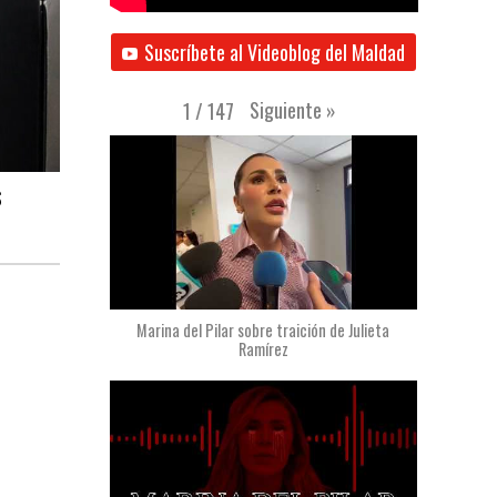
Suscríbete al Videoblog del Maldad
Siguiente
»
1
/
147
S
Marina del Pilar sobre traición de Julieta
Ramírez