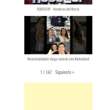
ROBOCOP - Hombres del Norte
#marinadelpilar niega amorío con #elmaldad
Siguiente
»
1
/
147