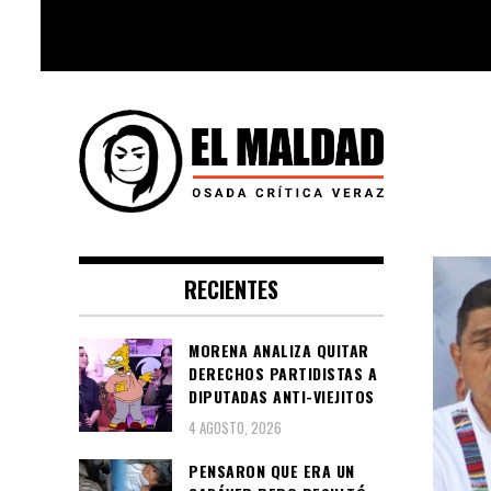
Skip
to
content
Videoblog, Noticias, Política,
El Maldad
Música, Cine, TV, Series, Viral y
RECIENTES
Youtube
MORENA ANALIZA QUITAR
DERECHOS PARTIDISTAS A
DIPUTADAS ANTI-VIEJITOS
4 AGOSTO, 2026
PENSARON QUE ERA UN