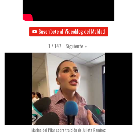
Suscríbete al Videoblog del Maldad
Siguiente
»
1
/
147
Marina del Pilar sobre traición de Julieta Ramírez