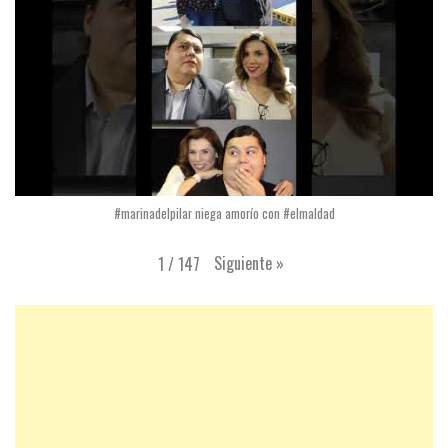
#marinadelpilar niega amorío con #elmaldad
Siguiente
»
1
/
147