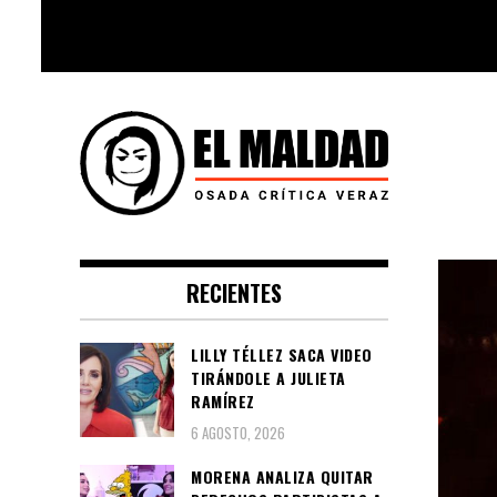
Skip
to
content
Videoblog, Noticias, Política,
El Maldad
Música, Cine, TV, Series, Viral y
RECIENTES
Youtube
LILLY TÉLLEZ SACA VIDEO
TIRÁNDOLE A JULIETA
RAMÍREZ
6 AGOSTO, 2026
MORENA ANALIZA QUITAR