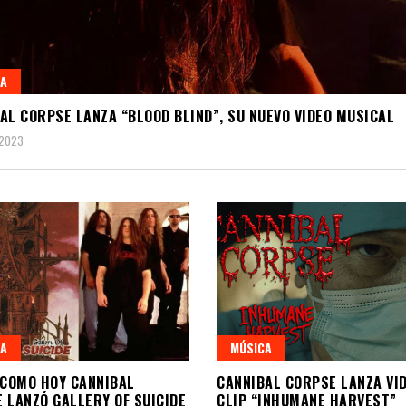
A
AL CORPSE LANZA “BLOOD BLIND”, SU NUEVO VIDEO MUSICAL
 2023
A
MÚSICA
 COMO HOY CANNIBAL
CANNIBAL CORPSE LANZA VI
 LANZÓ GALLERY OF SUICIDE
CLIP “INHUMANE HARVEST”