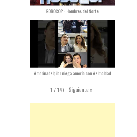
ROBOCOP - Hombres del Norte
#marinadelpilar niega amorío con #elmaldad
Siguiente
»
1
/
147