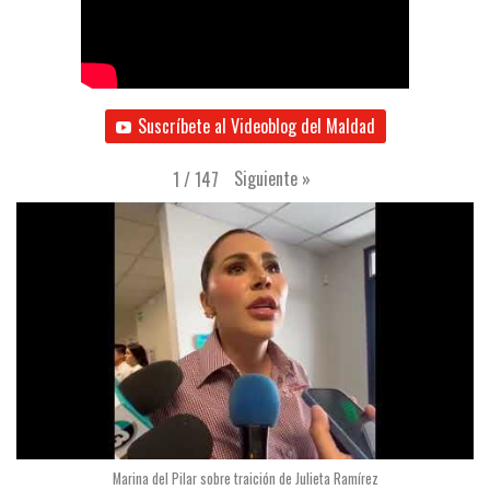
Suscríbete al Videoblog del Maldad
Siguiente
»
1
/
147
Marina del Pilar sobre traición de Julieta Ramírez