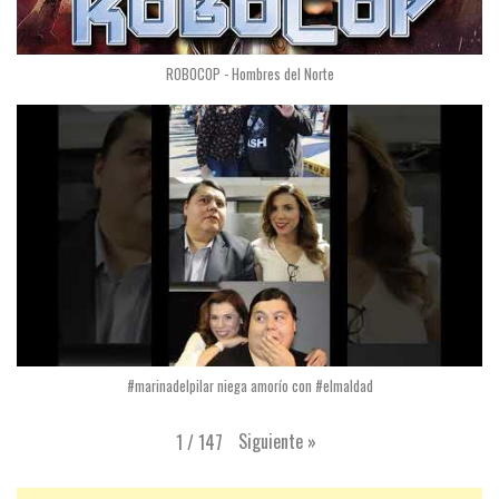
ROBOCOP - Hombres del Norte
#marinadelpilar niega amorío con #elmaldad
Siguiente
»
1
/
147