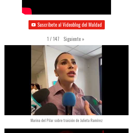
Suscríbete al Videoblog del Maldad
Siguiente
»
1
/
147
Marina del Pilar sobre traición de Julieta Ramírez