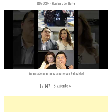
ROBOCOP - Hombres del Norte
#marinadelpilar niega amorío con #elmaldad
Siguiente
»
1
/
147