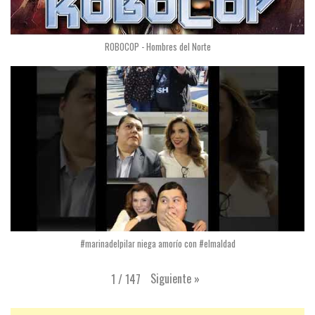
ROBOCOP - Hombres del Norte
#marinadelpilar niega amorío con #elmaldad
Siguiente
»
1
/
147