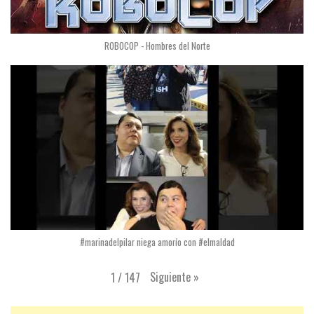
ROBOCOP - Hombres del Norte
#marinadelpilar niega amorío con #elmaldad
Siguiente
»
1
/
147