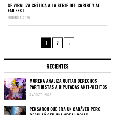
SE VIRALIZA CRÍTICA A LA SERIE DEL CARIBE Y AL
FAN FEST
FEBRERO 4, 2025
Navegación
Page
Page
1
2
→
de
entradas
RECIENTES
MORENA ANALIZA QUITAR DERECHOS
PARTIDISTAS A DIPUTADAS ANTI-VIEJITOS
4 AGOSTO, 2026
PENSARON QUE ERA UN CADÁVER PERO