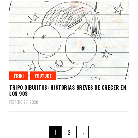
FRIKI
YOUTUBE
TRIPO DIBUJITOS: HISTORIAS BREVES DE CRECER EN
LOS 90S
FEBRERO 25, 2020
Navegación
Page
Page
1
2
→