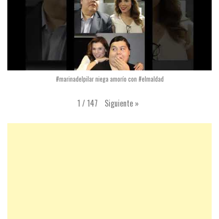
#marinadelpilar niega amorío con #elmaldad
Siguiente
»
1
/
147