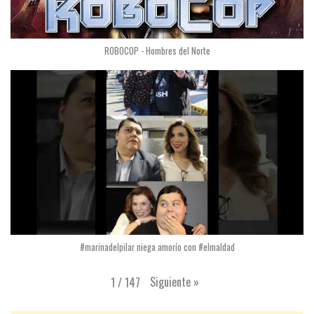
ROBOCOP - Hombres del Norte
#marinadelpilar niega amorío con #elmaldad
Siguiente
»
1
/
147