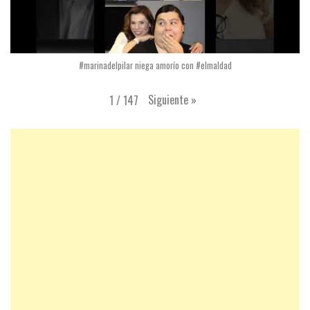
#marinadelpilar niega amorío con #elmaldad
Siguiente
»
1
/
147