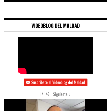
VIDEOBLOG DEL MALDAD
Suscríbete al Videoblog del Maldad
Siguiente
»
1
/
147