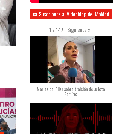
Suscríbete al Videoblog del Maldad
Siguiente
»
1
/
147
A
Marina del Pilar sobre traición de Julieta
Ramírez