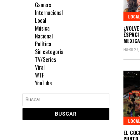
Gamers
Internacional
LOCA
Local
Música
¿VOLVE
ESPACI
Nacional
MEXICA
Política
ENERO 27,
Sin categoría
TV/Series
Viral
WTF
YouTube
Buscar:
LOCA
EL COC
PUNTO 