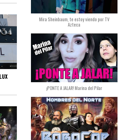
Mira Sheinbaum, te estoy viendo por TV
Azteca
LUX
¡PONTE A JALAR! Marina del Pilar