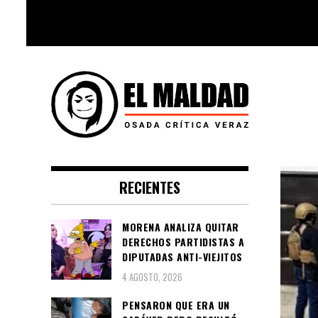
Skip
to
content
Videoblog, Noticias, Política,
El Maldad
Música, Cine, TV, Series, Viral y
RECIENTES
Youtube
MORENA ANALIZA QUITAR
DERECHOS PARTIDISTAS A
DIPUTADAS ANTI-VIEJITOS
4 AGOSTO, 2026
PENSARON QUE ERA UN