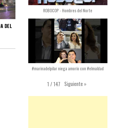
ROBOCOP - Hombres del Norte
UA DEL
#marinadelpilar niega amorío con #elmaldad
Siguiente
»
1
/
147