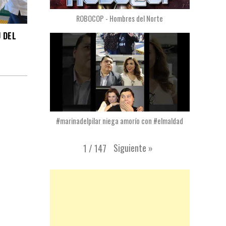
ROBOCOP - Hombres del Norte
 DEL
#marinadelpilar niega amorío con #elmaldad
Siguiente
»
1
/
147