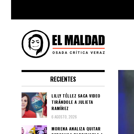
Skip
to
content
Videoblog, Noticias, Política,
El Maldad
Música, Cine, TV, Series, Viral y
RECIENTES
Youtube
LILLY TÉLLEZ SACA VIDEO
TIRÁNDOLE A JULIETA
RAMÍREZ
6 AGOSTO, 2026
MORENA ANALIZA QUITAR