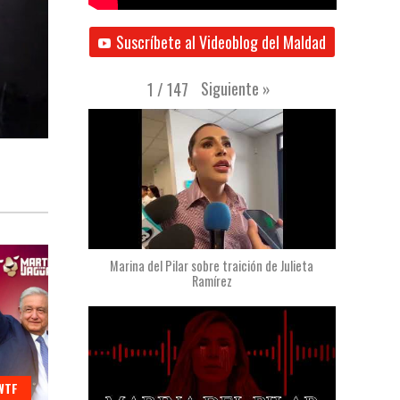
Suscríbete al Videoblog del Maldad
Siguiente
»
1
/
147
Marina del Pilar sobre traición de Julieta
Ramírez
WTF