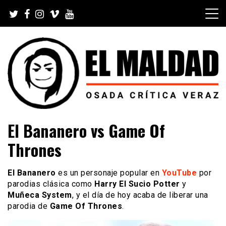
Skip
to
content
Videoblog, Noticias, Política, Música, Cine, TV, Series,
El Maldad
El Bananero vs Game Of
Viral y Youtube
Thrones
El Bananero
es un personaje popular en
YouTube
por
parodias clásica como
Harry El Sucio Potter
y
Muñeca System
, y el día de hoy acaba de liberar una
parodia de
Game Of Thrones
.