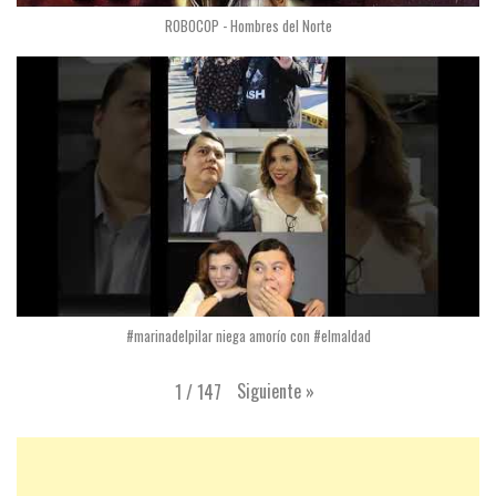
ROBOCOP - Hombres del Norte
#marinadelpilar niega amorío con #elmaldad
Siguiente
»
1
/
147