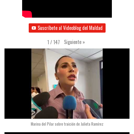
Suscríbete al Videoblog del Maldad
Siguiente
»
1
/
147
Marina del Pilar sobre traición de Julieta Ramírez