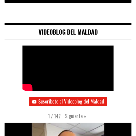
VIDEOBLOG DEL MALDAD
Suscríbete al Videoblog del Maldad
Siguiente
»
1
/
147