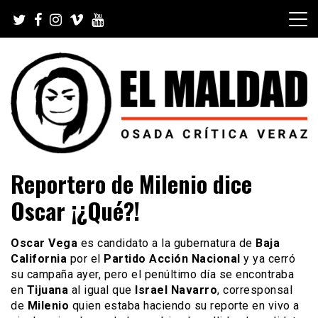
Skip
to
content
Videoblog, Noticias, Política, Música, Cine, TV, Series,
El Maldad
Reportero de Milenio dice
Viral y Youtube
Oscar ¡¿Qué?!
Oscar Vega
es candidato a la gubernatura de
Baja
California
por el
Partido Acción Nacional
y ya cerró
su campaña ayer, pero el penúltimo día se encontraba
en
Tijuana
al igual que
Israel Navarro
, corresponsal
de
Milenio
quien estaba haciendo su reporte en vivo a