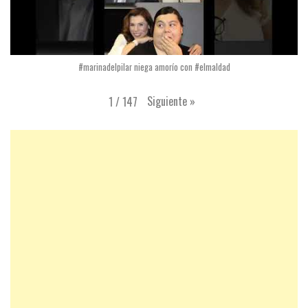
#marinadelpilar niega amorío con #elmaldad
Siguiente
»
1
/
147