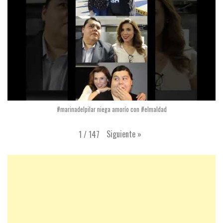
#marinadelpilar niega amorío con #elmaldad
Siguiente
»
1
/
147