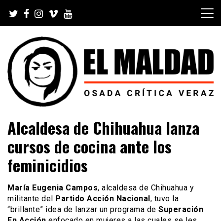
Skip
to
content
Videoblog, Noticias, Política, Música, Cine, TV, Series,
El Maldad
Alcaldesa de Chihuahua lanza
Viral y Youtube
cursos de cocina ante los
feminicidios
María Eugenia Campos
, alcaldesa de Chihuahua y
militante del
Partido Acción Nacional
, tuvo la
“brillante” idea de lanzar un programa de
Superación
En Acción
enfocado en mujeres a las cuales se les