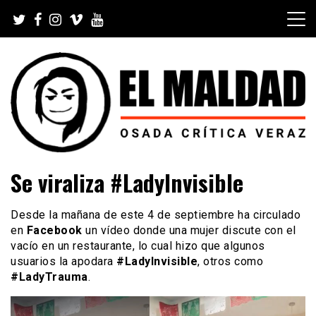
Skip
to
content
Videoblog, Noticias, Política, Música, Cine, TV, Series,
El Maldad
Se viraliza #LadyInvisible
Viral y Youtube
Desde la mañana de este 4 de septiembre ha circulado
en
Facebook
un vídeo donde una mujer discute con el
vacío en un restaurante, lo cual hizo que algunos
usuarios la apodara
#LadyInvisible
, otros como
#LadyTrauma
.