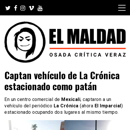
Skip
to
content
Videoblog, Noticias, Política, Música, Cine, TV, Series,
El Maldad
Captan vehículo de La Crónica
Viral y Youtube
estacionado como patán
En un centro comercial de
Mexicali
, captaron a un
vehículo del periódico
La Crónica
(ahora
El Imparcial
)
estacionado ocupando dos lugares al mismo tiempo.