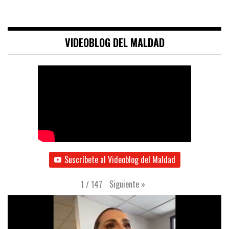
VIDEOBLOG DEL MALDAD
Suscríbete al Videoblog del Maldad
Siguiente
»
1
/
147