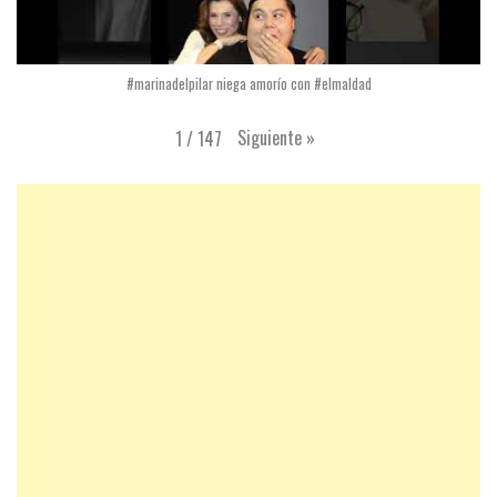
#marinadelpilar niega amorío con #elmaldad
Siguiente
»
1
/
147