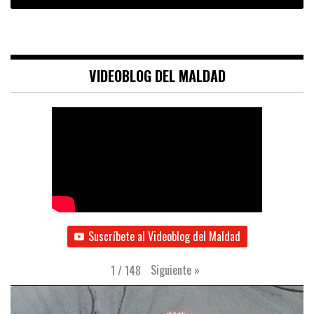
VIDEOBLOG DEL MALDAD
Suscríbete al Videoblog del Maldad
Siguiente
»
1
/
148