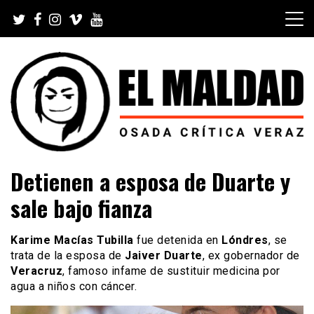
Skip
to
content
Videoblog, Noticias, Política, Música, Cine, TV, Series,
El Maldad
Detienen a esposa de Duarte y
Viral y Youtube
sale bajo fianza
Karime Macías Tubilla
fue detenida en
Lóndres
, se
trata de la esposa de
Jaiver Duarte
, ex gobernador de
Veracruz
, famoso infame de sustituir medicina por
agua a niños con cáncer.