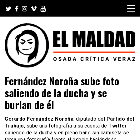
Skip
to
content
Videoblog, Noticias, Política, Música, Cine, TV, Series,
El Maldad
Fernández Noroña sube foto
Viral y Youtube
saliendo de la ducha y se
burlan de él
Gerardo Fernández Noroña
, diputado del
Partido del
Trabajo
, sube una fotografía a su cuenta de
Twitter
saliendo de la ducha y en pleno baño sin camiseta se
toma una fotografía frente al espejo haciéndose