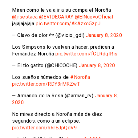
Miren como le va a ir a su compa el Noroña
@jrsestaca
@EVIDEGARAY
@ElNuevoOficial
jajajajajaja
pic.twitter.com/AkAzxo5zpJ
— Clavo de olor 🤠 (@vicio_gdl)
January 8, 2020
Los Simpsons lo vuelven a hacer, predicen a
Fernández Noroña
pic.twitter.com/fCLRdqIRis
— El tio gatito (@CHlCOCHE)
January 8, 2020
Los sueños húmedos de
#Noroña
pic.twitter.com/RDY3rMRZwT
— Armando de la Rosa (@arman_rv)
January 8,
2020
No mires directo a Noroña más de diez
segundos, como a un eclipse.
pic.twitter.com/hRrEJpQdV9