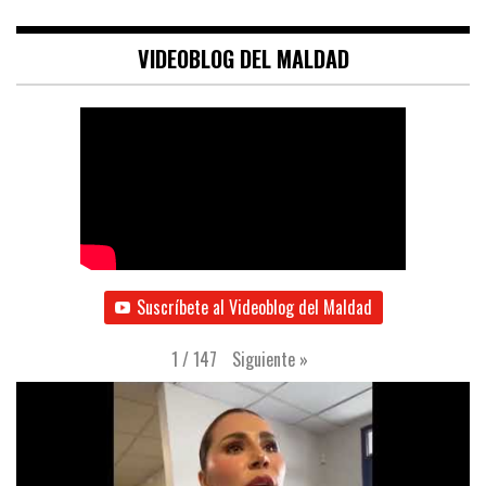
VIDEOBLOG DEL MALDAD
Suscríbete al Videoblog del Maldad
Siguiente
»
1
/
147