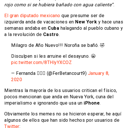
rojo como si se hubiera bañado con agua caliente”
.
El gran diputado mexicano
que presume ser de
izquierda anda de vacaciones en
New York
y hace unas
semanas andaba en
Cuba
halagando al pueblo cubano y
a la revolución de
Castro
.
Milagro de Año Nuevo!!! Noroña se bañó. 🤣
Disculpen si les arruine el desayuno. 😬
pic.twitter.com/8THlyYXCOZ
— Fernanda 🙋🏻‍♀️ (@FerBetancourt9)
January 8,
2020
Mientras la mayoría de los usuarios critican el físico,
pocos mencionan que anda en Nueva York, cuna del
imperialismo e ignorando que usa un
iPhone
.
Obviamente los memes no se hicieron esperar, he aquí
algunos de ellos que han sido hechos por usuarios de
Twitter
: