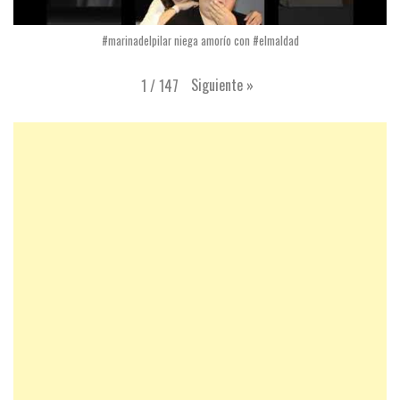
#marinadelpilar niega amorío con #elmaldad
Siguiente
»
1
/
147