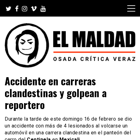
Skip
to
content
Videoblog, Noticias, Política, Música, Cine, TV, Series,
El Maldad
Accidente en carreras
Viral y Youtube
clandestinas y golpean a
reportero
Durante la tarde de este domingo 16 de febrero se dio
un accidente con más de 4 lesionados al volcarse un
automóvil en una carrera clandestina en el panteón del
cerro del
Centinela
en
Mexicali
.