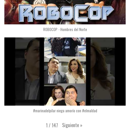
ROBOCOP - Hombres del Norte
#marinadelpilar niega amorío con #elmaldad
Siguiente
»
1
/
147