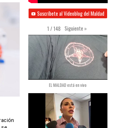
Suscríbete al Videoblog del Maldad
Siguiente
»
1
/
148
EL MALDAD está en vivo
ración
 se