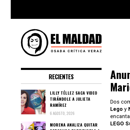
Skip
to
content
Videoblog, Noticias, Política,
El Maldad
Música, Cine, TV, Series, Viral y
Anun
RECIENTES
Youtube
Mari
LILLY TÉLLEZ SACA VIDEO
TIRÁNDOLE A JULIETA
Dos com
RAMÍREZ
Lego
y
6 AGOSTO, 2026
encanta
LEGO S
MORENA ANALIZA QUITAR