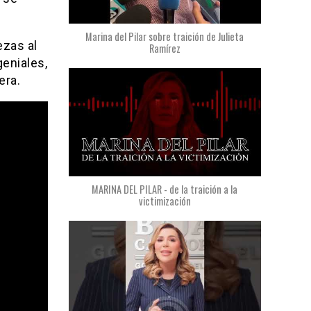
Marina del Pilar sobre traición de Julieta
ezas al
Ramírez
geniales,
era.
MARINA DEL PILAR - de la traición a la
victimización