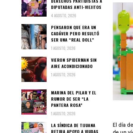
DERECHOS PARTIDISTAS A
DIPUTADAS ANTI-VIEJITOS
4 AGOSTO, 2026
PENSARON QUE ERA UN
CADÁVER PERO RESULTÓ
SER UNA “REAL DOLL”
1 AGOSTO, 2026
VIERON SPIDERMAN SIN
AIRE ACONDICIONADO
1 AGOSTO, 2026
MARINA DEL PILAR Y EL
RUMOR DE SER “LA
PANTERA ROSA”
1 AGOSTO, 2026
El día d
LA SÍNDICA DE TIJUANA
RETIRA APOYO A VIUDAS
de un ví