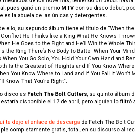
 a mediados de los noventas, teniendo un debut hasta
al, pues ganó un premio
MTV
con su disco debut, p
e es la abuela de las únicas y detergentes.
e ello, su segundo álbum tiene el título de “When th
e Conflict He Thinks like a King What He Knows Throw
hen He Goes to the Fight and He’ll Win the Whole Thin
rs the Ring There’s No Body to Batter When Your Mind
o When You Go Solo, You Hold Your Own Hand and R
pth Is the Greatest of Heights and If You Know Where
hen You Know Where to Land and If You Fall It Won’t M
ll Know That You’re Right”.
o disco es
Fetch The Bolt Cutters
, su quinto álbum 
 estaría disponible el 17 de abril, pero alguien lo filtró
uí te dejo el enlace de descarga
de Fetch The Bolt Cu
ple completamente gratis, total, en su discurso al rec