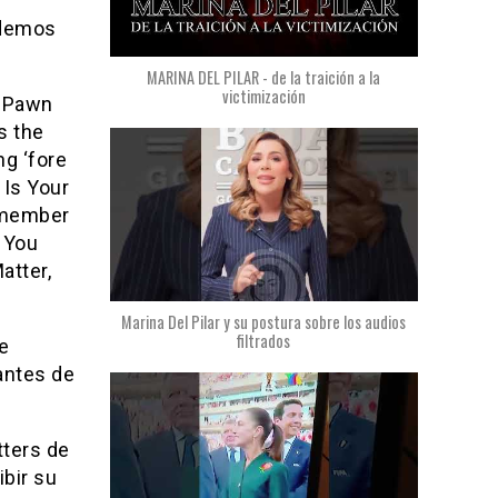
odemos
MARINA DEL PILAR - de la traición a la
victimización
e Pawn
s the
g ‘fore
 Is Your
emember
 You
atter,
Marina Del Pilar y su postura sobre los audios
filtrados
de
 antes de
tters de
ibir su