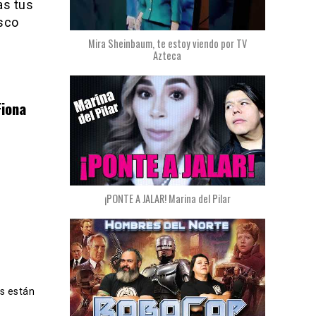
as tus
isco
Mira Sheinbaum, te estoy viendo por TV
Azteca
Fiona
¡PONTE A JALAR! Marina del Pilar
s están