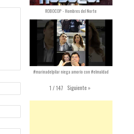
ROBOCOP - Hombres del Norte
#marinadelpilar niega amorío con #elmaldad
Siguiente
»
1
/
147