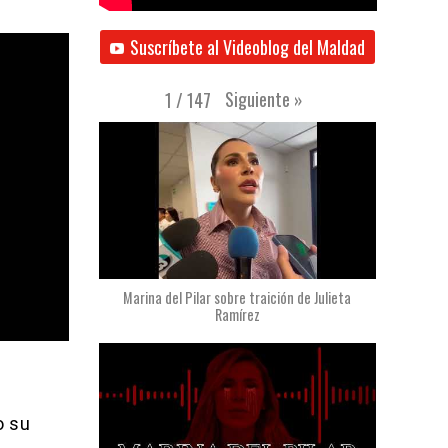
Suscríbete al Videoblog del Maldad
Siguiente
»
1
/
147
Marina del Pilar sobre traición de Julieta
Ramírez
o su