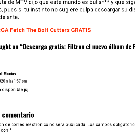
uta de MTV dijo que este mundo es bulls*** y que sig
s, pues si tu instinto no sugiere culpa descargar su d
adelante.
A Fetch The Bolt Cutters GRATIS
ught on “
Descarga gratis: Filtran el nuevo álbum de 
dice:
el Macias
020 a las 1:57 pm
 disponible jsj
n comentario
ón de correo electrónico no será publicada.
Los campos obligatorio
 con
*