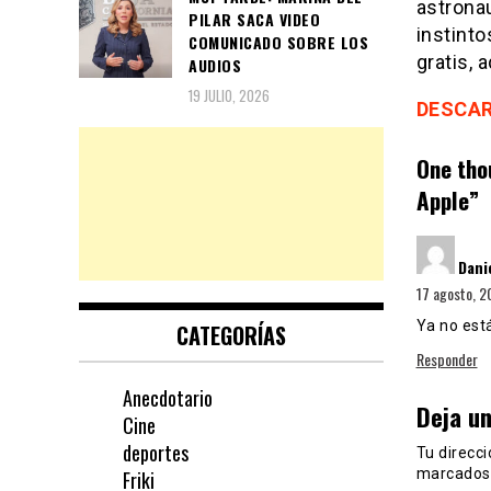
astrona
PILAR SACA VIDEO
instinto
COMUNICADO SOBRE LOS
gratis, 
AUDIOS
19 JULIO, 2026
DESCARG
One tho
Apple
”
Dani
17 agosto, 2
Ya no está
CATEGORÍAS
Responder
Anecdotario
Deja u
Cine
deportes
Tu direcci
marcados
Friki