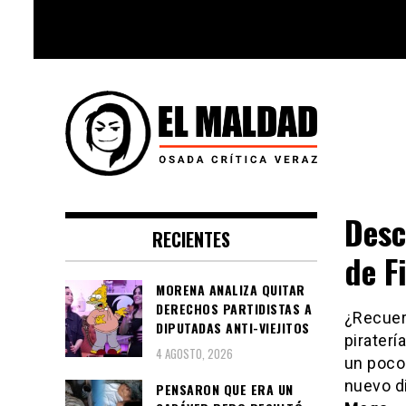
Skip
to
content
Videoblog, Noticias, Política,
El Maldad
Música, Cine, TV, Series, Viral y
Desc
RECIENTES
Youtube
de F
MORENA ANALIZA QUITAR
DERECHOS PARTIDISTAS A
¿Recuerd
DIPUTADAS ANTI-VIEJITOS
piraterí
4 AGOSTO, 2026
un poco 
nuevo d
PENSARON QUE ERA UN