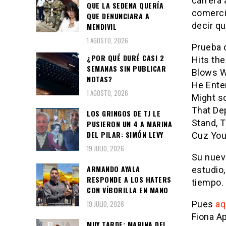
carrera
QUE LA SEDENA QUERÍA
comerci
QUE DENUNCIARA A
decir qu
MENDIVIL
1 AGOSTO, 2026
Prueba d
¿POR QUÉ DURÉ CASI 2
Hits th
SEMANAS SIN PUBLICAR
Blows W
NOTAS?
He Ente
1 AGOSTO, 2026
Might s
That De
LOS GRINGOS DE TJ LE
Stand, T
PUSIERON UN 4 A MARINA
DEL PILAR: SIMÓN LEVY
Cuz You’
19 JULIO, 2026
Su nuev
ARMANDO AYALA
estudio,
RESPONDE A LOS HATERS
tiempo.
CON VÍBORILLA EN MANO
Pues
aq
19 JULIO, 2026
Fiona Ap
MUY TARDE: MARINA DEL