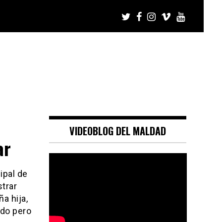
VIDEOBLOG DEL MALDAD
ar
ipal de
trar
a hija,
edo pero