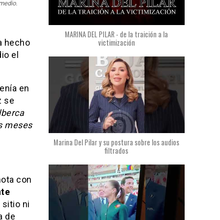
 medio.
MARINA DEL PILAR - de la traición a la
victimización
ía hecho
io el
tenía en
z se
alberca
es meses
Marina Del Pilar y su postura sobre los audios
filtrados
nota con
nte
sitio ni
a de