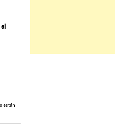
 el
s están