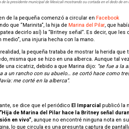
a de la presidente municipal de Mexicali mostrando su cortada en el dedo de en
en de la pequeña comenzó a circular en
Facebook
do que “Marinita”, la hija de
Marina del Pilar
, que hab
patea decirlo así) la “Britney señal”. Es decir, que les d
 medio”, una injuria hecha con la mano.
realidad, la pequeña trataba de mostrar la herida que 
edo, misma que se hizo en una alberca. Aunque tal ve
de una cicatriz, debido a que Marina dijo:
“se fue a la 
ña a un rancho con su abuelo… se cortó hace como tr
avía: me corté en la alberca”
.
nte, se dice que el periódico
El Imparcial
publicó la 
“Hija de Marina del Pilar hace la Britney señal dura
sión en vivo”
, aunque no encontré ninguna nota en su 
gina, lo que circula es una presunta captura de pantall