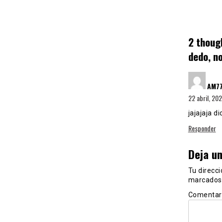
2 thoug
dedo, no
AM7
22 abril, 20
jajajaja d
Responder
Deja u
Tu direcci
marcados
Comentar