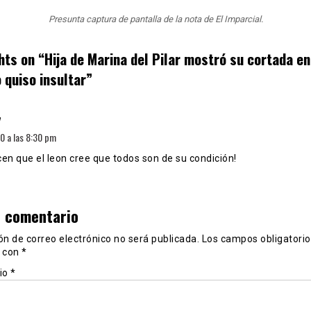
Presunta captura de pantalla de la nota de El Imparcial.
hts on “
Hija de Marina del Pilar mostró su cortada en
 quiso insultar
”
dice:
7
20 a las 8:30 pm
icen que el leon cree que todos son de su condición!
n comentario
ón de correo electrónico no será publicada.
Los campos obligatorio
 con
*
io
*