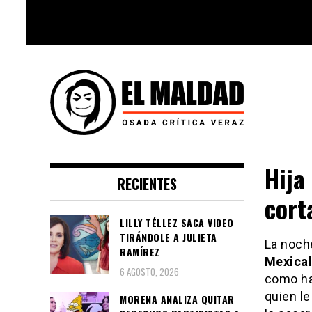
Skip
to
content
Videoblog, Noticias, Política,
El Maldad
Música, Cine, TV, Series, Viral y
Hija
RECIENTES
Youtube
cort
LILLY TÉLLEZ SACA VIDEO
TIRÁNDOLE A JULIETA
La noche
RAMÍREZ
Mexical
6 AGOSTO, 2026
como ha
quien le
MORENA ANALIZA QUITAR