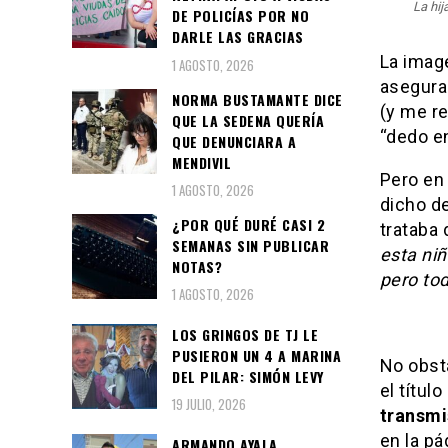
La hij
DE POLICÍAS POR NO
DARLE LAS GRACIAS
La imag
1 AGOSTO, 2026
aseguran
NORMA BUSTAMANTE DICE
(y me re
QUE LA SEDENA QUERÍA
“dedo en
QUE DENUNCIARA A
MENDIVIL
Pero en 
1 AGOSTO, 2026
dicho d
¿POR QUÉ DURÉ CASI 2
trataba 
SEMANAS SIN PUBLICAR
esta ni
NOTAS?
pero tod
1 AGOSTO, 2026
LOS GRINGOS DE TJ LE
PUSIERON UN 4 A MARINA
No obsta
DEL PILAR: SIMÓN LEVY
el título
19 JULIO, 2026
transmi
en la pá
ARMANDO AYALA