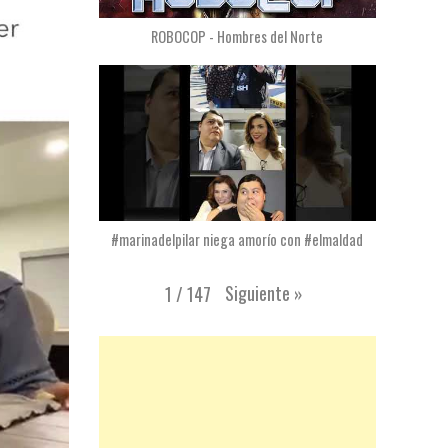
ROBOCOP - Hombres del Norte
#marinadelpilar niega amorío con #elmaldad
Siguiente
»
1
/
147