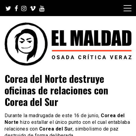
Skip
to
content
Videoblog, Noticias, Política, Música, Cine, TV, Series,
El Maldad
Corea del Norte destruye
Viral y Youtube
oficinas de relaciones con
Corea del Sur
Durante la madrugada de este 16 de junio,
Corea del
Norte
hizo estallar el único punto con el cual entablaba
relaciones con
Corea del Sur
, simbolismo de paz
destruido de forma deliberada.