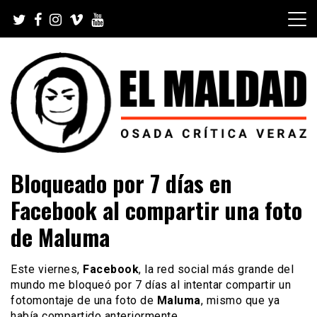
Skip
to
content
Videoblog, Noticias, Política, Música, Cine, TV, Series,
El Maldad
Bloqueado por 7 días en
Viral y Youtube
Facebook al compartir una foto
de Maluma
Este viernes,
Facebook
, la red social más grande del
mundo me bloqueó por 7 días al intentar compartir un
fotomontaje de una foto de
Maluma
, mismo que ya
había compartido anteriormente.