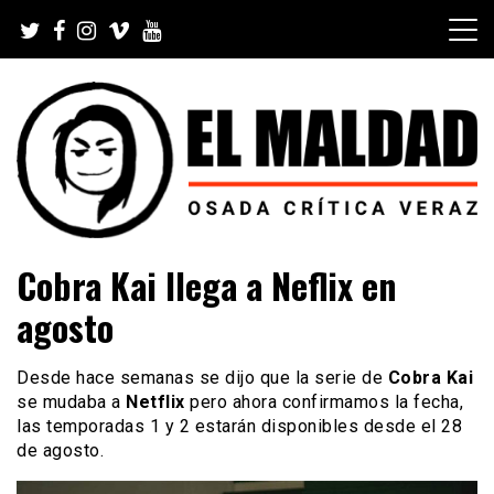
Skip
to
content
Videoblog, Noticias, Política, Música, Cine, TV, Series,
El Maldad
Cobra Kai llega a Neflix en
Viral y Youtube
agosto
Desde hace semanas se dijo que la serie de
Cobra Kai
se mudaba a
Netflix
pero ahora confirmamos la fecha,
las temporadas 1 y 2 estarán disponibles desde el 28
de agosto.