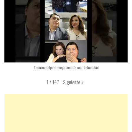
#marinadelpilar niega amorío con #elmaldad
Siguiente
»
1
/
147