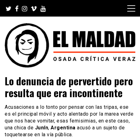
Skip
to
content
Videoblog, Noticias, Política, Música, Cine, TV, Series,
El Maldad
Lo denuncia de pervertido pero
Viral y Youtube
resulta que era incontinente
Acusaciones a lo tonto por pensar con las tripas, ese
es el principal móvil y acto alentado por la marea verde
que nos hace vomitar, esas femisimias, en este caso,
una chica de
Junín
,
Argentina
acusó a un sujeto de
toquetearse en la vía pública.