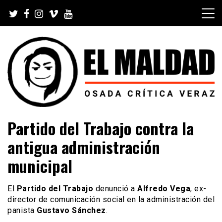
Skip
to
content
Videoblog, Noticias, Política, Música, Cine, TV, Series,
El Maldad
Partido del Trabajo contra la
Viral y Youtube
antigua administración
municipal
El
Partido del Trabajo
denunció a
Alfredo Vega
, ex-
director de comunicación social en la administración del
panista
Gustavo Sánchez
.