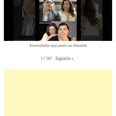
#marinadelpilar niega amorío con #elmaldad
Siguiente
»
1
/
147