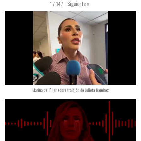
Siguiente
»
1
/
147
Marina del Pilar sobre traición de Julieta Ramírez