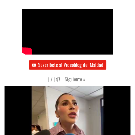
Suscríbete al Videoblog del Maldad
Siguiente
»
1
/
147