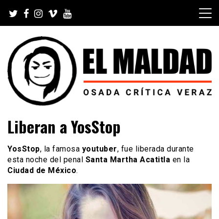
Skip
to
content
Videoblog, Noticias, Política, Música, Cine, TV, Series,
El Maldad
Liberan a YosStop
Viral y Youtube
YosStop
, la famosa
youtuber
, fue liberada durante
esta noche del penal
Santa Martha Acatitla
en la
Ciudad de México
.