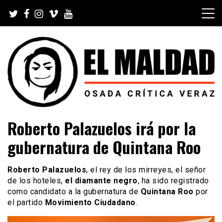
Skip
to
content
Videoblog, Noticias, Política, Música, Cine, TV, Series,
El Maldad
Roberto Palazuelos irá por la
Viral y Youtube
gubernatura de Quintana Roo
Roberto Palazuelos
, el rey de los mirreyes, el señor
de los hoteles,
el diamante negro
, ha sido registrado
como candidato a la gubernatura de
Quintana Roo
por
el partido
Movimiento Ciudadano
.