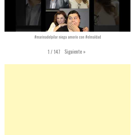
#marinadelpilar niega amorío con #elmaldad
Siguiente
»
1
/
147