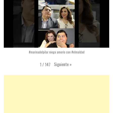
#marinadelpilar niega amorío con #elmaldad
Siguiente
»
1
/
147