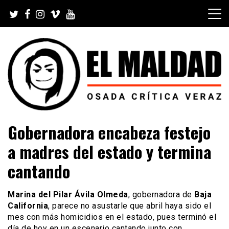
Skip
to
content
Videoblog, Noticias, Política, Música, Cine, TV, Series,
El Maldad
Gobernadora encabeza festejo
Viral y Youtube
a madres del estado y termina
cantando
Marina del Pilar Ávila Olmeda
, gobernadora de
Baja
California
, parece no asustarle que abril haya sido el
mes con más homicidios en el estado, pues terminó el
día de hoy en un escenario cantando junto con