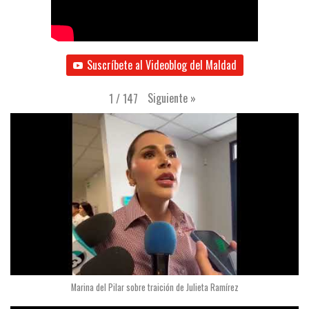
Suscríbete al Videoblog del Maldad
Siguiente
»
1
/
147
Marina del Pilar sobre traición de Julieta Ramírez