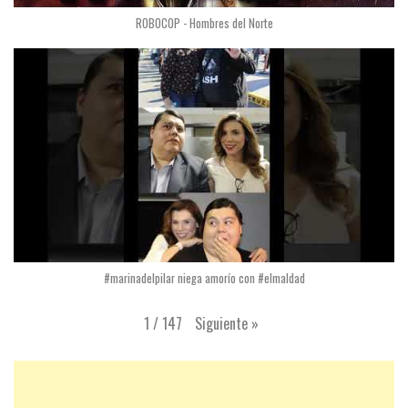
ROBOCOP - Hombres del Norte
#marinadelpilar niega amorío con #elmaldad
Siguiente
»
1
/
147