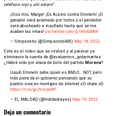
teléfono rojo y ahí estaré”
.
¡Dios mío, Marge! ¡Es Aczino contra Eminem! ¡El
ganador será aclamado por todos y el perdedor
será abucheado e insultado hasta que se me
acaben las rimas!
pic.twitter.com/g1lt6vb8AN
— Simpsonito (@SimpsonitoMX)
May 18, 2022
Este es el video que se viralizó y al parecer ya
eliminaron la cuenta de @evaluemos_gobernantes
¿Habrá sido por ataca de bots del partido
Morena
?
Uuuuh Eminem sabe quien es AMLO… NOT, pero
más pena da el gobierno pensando que su
pueblo crea en montajes de internet xD chale xD
https://t.co/jpJVvUjw8P
— EL MALDAD (@maldadreyes)
May 19, 2022
Deja un comentario