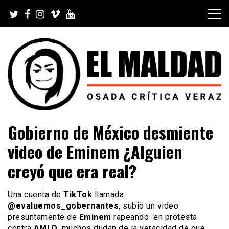
Skip
to
content
Videoblog, Noticias, Política, Música, Cine, TV, Series,
El Maldad
Gobierno de México desmiente
Viral y Youtube
video de Eminem ¿Alguien
creyó que era real?
Una cuenta de
TikTok
llamada
@evaluemos_gobernantes
, subió un video
presuntamente de
Eminem
rapeando en protesta
contra
AMLO
, muchos dudan de la veracidad de que