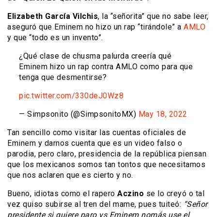
Elizabeth García Vilchis
, la “señorita” que no sabe leer,
aseguró que Eminem no hizo un rap “tirándole” a
AMLO
y que “todo es un invento”.
¿Qué clase de chusma palurda creería qué
Eminem hizo un rap contra AMLO como para que
tenga que desmentirse?
pic.twitter.com/330deJ0Wz8
— Simpsonito (@SimpsonitoMX)
May 18, 2022
Tan sencillo como visitar las cuentas oficiales de
Eminem y darnos cuenta que es un video falso o
parodia, pero claro, presidencia de la república piensan
que los mexicanos somos tan tontos que necesitamos
que nos aclaren que es cierto y no.
Bueno, idiotas como el rapero
Aczino
se lo creyó o tal
vez quiso subirse al tren del mame, pues tuiteó:
“Señor
presidente si quiere paro vs Eminem nomás use el