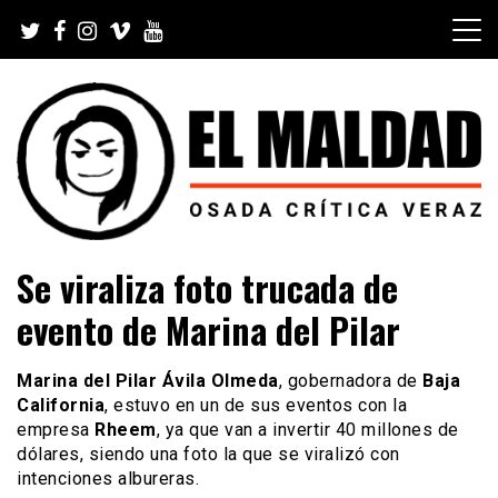
Skip
to
content
Videoblog, Noticias, Política, Música, Cine, TV, Series,
El Maldad
Se viraliza foto trucada de
Viral y Youtube
evento de Marina del Pilar
Marina del Pilar Ávila Olmeda
, gobernadora de
Baja
California
, estuvo en un de sus eventos con la
empresa
Rheem
, ya que van a invertir 40 millones de
dólares, siendo una foto la que se viralizó con
intenciones albureras.