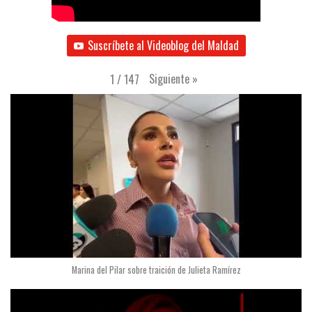
Suscríbete al Videoblog del Maldad
Siguiente
»
1
/
147
Marina del Pilar sobre traición de Julieta Ramírez