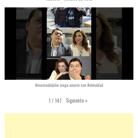
#marinadelpilar niega amorío con #elmaldad
Siguiente
»
1
/
147