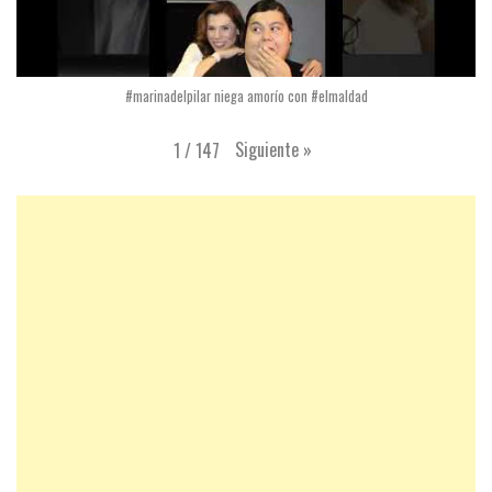
#marinadelpilar niega amorío con #elmaldad
Siguiente
»
1
/
147