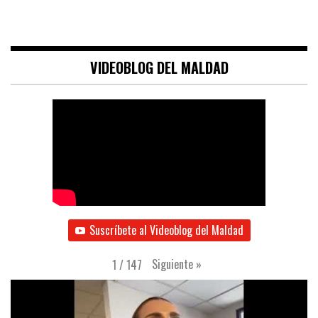
VIDEOBLOG DEL MALDAD
Suscríbete al Videoblog del Maldad
Siguiente
»
1
/
147