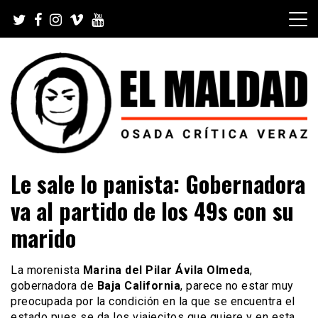
Skip
to
content
Videoblog, Noticias, Política, Música, Cine, TV, Series,
El Maldad
Le sale lo panista: Gobernadora
Viral y Youtube
va al partido de los 49s con su
marido
La morenista
Marina del Pilar Ávila Olmeda
,
gobernadora de
Baja California
, parece no estar muy
preocupada por la condición en la que se encuentra el
estado pues se da los viajecitos que quiere y en esta