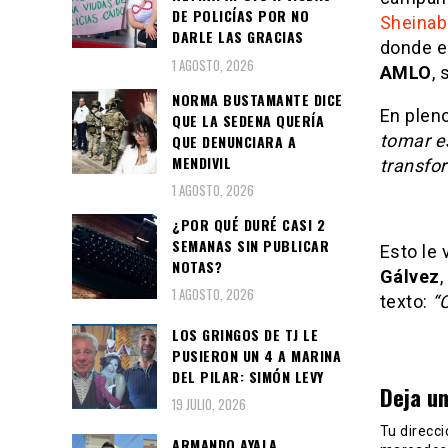
DE POLICÍAS POR NO
Sheina
DARLE LAS GRACIAS
donde en
1 AGOSTO, 2026
AMLO
, 
NORMA BUSTAMANTE DICE
En plen
QUE LA SEDENA QUERÍA
tomar es
QUE DENUNCIARA A
MENDIVIL
transfo
1 AGOSTO, 2026
¿POR QUÉ DURÉ CASI 2
SEMANAS SIN PUBLICAR
Esto le 
NOTAS?
Gálvez
,
1 AGOSTO, 2026
texto:
“
LOS GRINGOS DE TJ LE
PUSIERON UN 4 A MARINA
DEL PILAR: SIMÓN LEVY
Deja u
19 JULIO, 2026
Tu direcci
ARMANDO AYALA