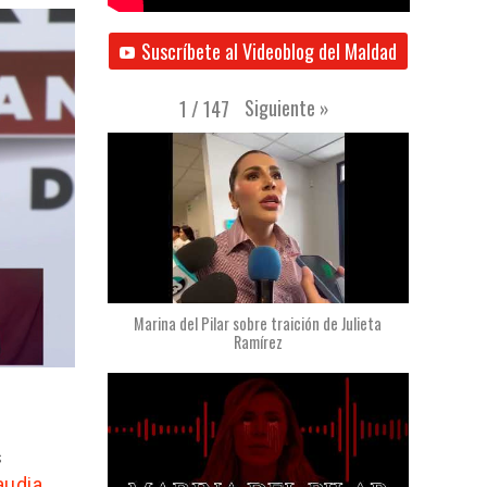
Suscríbete al Videoblog del Maldad
Siguiente
»
1
/
147
Marina del Pilar sobre traición de Julieta
Ramírez
s
audia