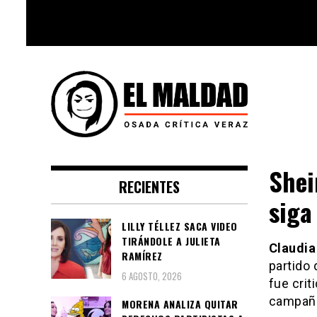
Skip
to
content
Videoblog, Noticias, Política,
El Maldad
Música, Cine, TV, Series, Viral y
Shei
RECIENTES
Youtube
siga
LILLY TÉLLEZ SACA VIDEO
TIRÁNDOLE A JULIETA
Claudi
RAMÍREZ
partido 
6 AGOSTO, 2026
fue cri
campañ
MORENA ANALIZA QUITAR