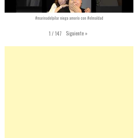
#marinadelpilar niega amorío con #elmaldad
Siguiente
»
1
/
147