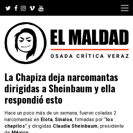
Skip
to
content
Videoblog, Noticias, Política, Música, Cine, TV, Series,
El Maldad
La Chapiza deja narcomantas
Viral y Youtube
dirigidas a Sheinbaum y ella
respondió esto
Hace un poco más de un semana, fueron coladas 2
narcomantas en
Elota
,
Sinaloa
, firmadas por “
los
chapitos
” y dirigidas
Claudia Sheinbaum
, presidente
de
México
.