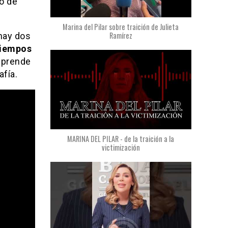
o de
Marina del Pilar sobre traición de Julieta
Ramírez
 hay dos
iempos
esprende
afía.
MARINA DEL PILAR - de la traición a la
victimización