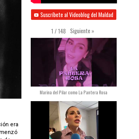
Suscríbete al Videoblog del Maldad
Siguiente
»
1
/
148
Marina del Pilar como La Pantera Rosa
ción era
comenzó