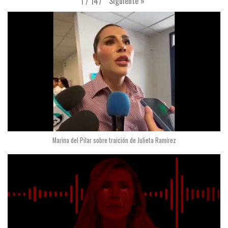
Siguiente
»
1
/
147
Marina del Pilar sobre traición de Julieta Ramírez