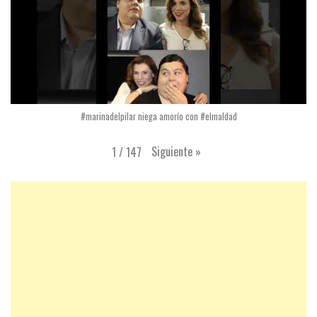
#marinadelpilar niega amorío con #elmaldad
Siguiente
»
1
/
147