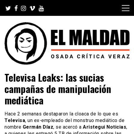
Skip
to
content
Videoblog, Noticias, Política, Música, Cine, TV, Series,
El Maldad
Televisa Leaks: las sucias
Viral y Youtube
campañas de manipulación
mediática
Hace 2 semanas destaparon la cloaca de lo que es
Televisa
, un ex-empleado del monstruo mediático de
nombre
Germán Díaz
, se acercó a
Aristegui Noticias
,
a quienes les entregó 5 TB de información sobre las