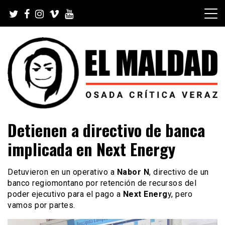
Skip
to
content
Videoblog, Noticias, Política, Música, Cine, TV, Series,
El Maldad
Detienen a directivo de banca
Viral y Youtube
implicada en Next Energy
Detuvieron en un operativo a
Nabor N
, directivo de un
banco regiomontano por retención de recursos del
poder ejecutivo para el pago a
Next Energ
y, pero
vamos por partes.