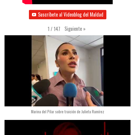
Suscríbete al Videoblog del Maldad
Siguiente
»
1
/
147
Marina del Pilar sobre traición de Julieta Ramírez