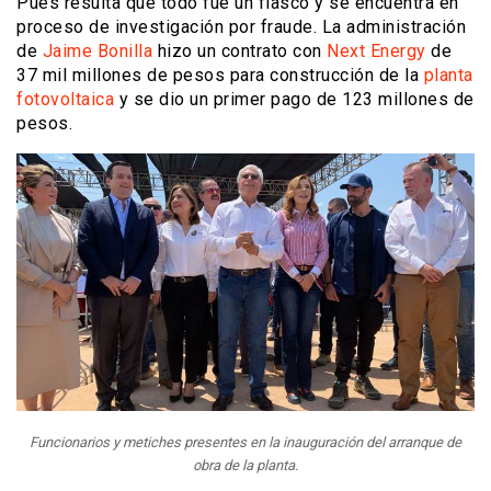
Pues resulta que todo fue un fiasco y se encuentra en
proceso de investigación por fraude. La administración
de
Jaime Bonilla
hizo un contrato con
Next Energy
de
37 mil millones de pesos para construcción de la
planta
fotovoltaica
y se dio un primer pago de 123 millones de
pesos.
Funcionarios y metiches presentes en la inauguración del arranque de
obra de la planta.