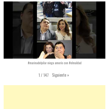
#marinadelpilar niega amorío con #elmaldad
Siguiente
»
1
/
147