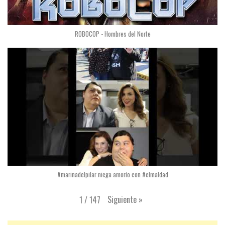
ROBOCOP - Hombres del Norte
#marinadelpilar niega amorío con #elmaldad
Siguiente
»
1
/
147