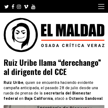
Skip
to
content
Videoblog, Noticias, Política, Música, Cine, TV, Series,
El Maldad
Ruiz Uribe llama “derechango”
Viral y Youtube
al dirigente del CCE
Ruiz Uribe
, quien se encuentra haciendo evidente
campaña anticipada, el pasado 28 de julio desde una
rueda de prensa de la
secretaría del Bienestar
federal
en
Baja California
, atacó a
Octavio Sandoval
.