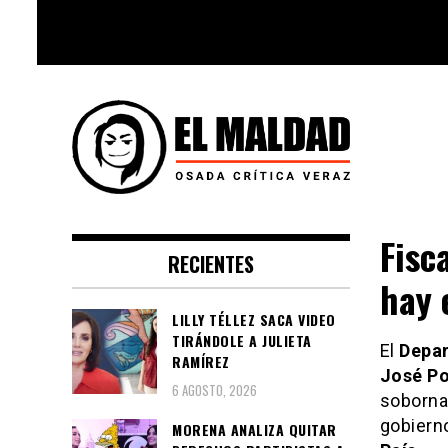
Skip
to
content
Videoblog, Noticias, Política,
El Maldad
Música, Cine, TV, Series, Viral y
Fisc
RECIENTES
Youtube
hay 
LILLY TÉLLEZ SACA VIDEO
TIRÁNDOLE A JULIETA
El
Depa
RAMÍREZ
José Po
6 AGOSTO, 2026
soborna
gobierno
MORENA ANALIZA QUITAR