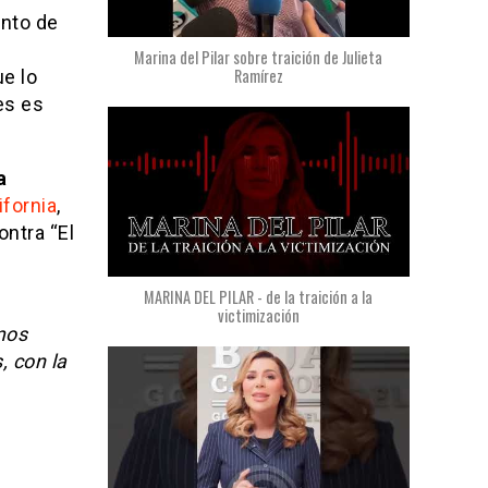
ento de
Marina del Pilar sobre traición de Julieta
Ramírez
e lo
es es
a
ifornia
,
ntra “El
MARINA DEL PILAR - de la traición a la
victimización
mos
, con la