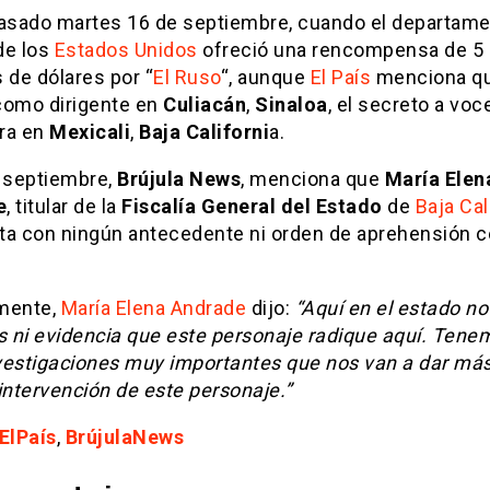
pasado martes 16 de septiembre, cuando el departam
de los
Estados Unidos
ofreció una rencompensa de 5
 de dólares por “
El Ruso
“, aunque
El País
menciona qu
como dirigente en
Culiacán
,
Sinaloa
, el secreto a voc
ra en
Mexicali
,
Baja Californi
a.
e septiembre,
Brújula News
, menciona que
María Elen
e
, titular de la
Fiscalía General del Estado
de
Baja Cal
ta con ningún antecedente ni orden de aprehensión co
mente,
María Elena Andrade
dijo:
“Aquí en el estado no
 ni evidencia que este personaje radique aquí. Tene
vestigaciones muy importantes que nos van a dar más
intervención de este personaje.”
ElPaís
,
BrújulaNews