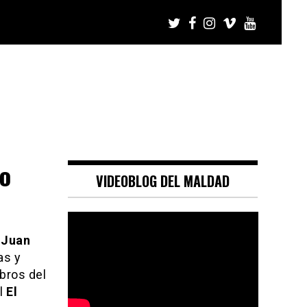
no
VIDEOBLOG DEL MALDAD
e
Juan
as y
bros del
al
El