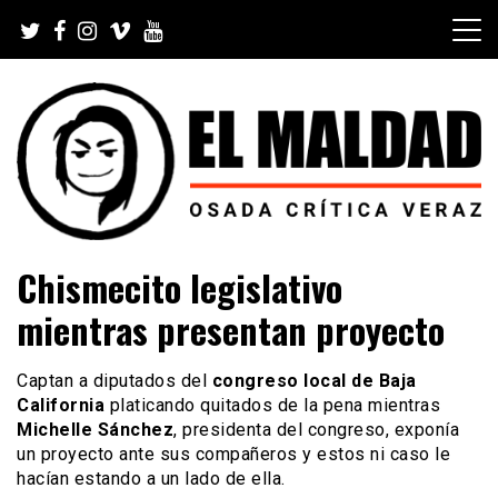
Skip
to
content
Videoblog, Noticias, Política, Música, Cine, TV, Series,
El Maldad
Chismecito legislativo
Viral y Youtube
mientras presentan proyecto
Captan a diputados del
congreso local de Baja
California
platicando quitados de la pena mientras
Michelle Sánchez
, presidenta del congreso, exponía
un proyecto ante sus compañeros y estos ni caso le
hacían estando a un lado de ella.