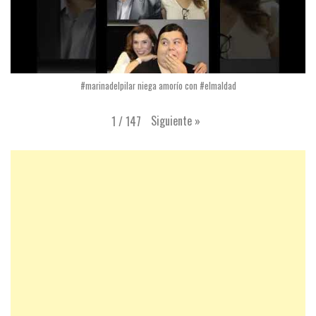
#marinadelpilar niega amorío con #elmaldad
Siguiente
»
1
/
147