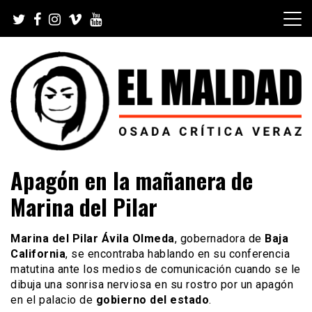
Skip
to
content
Videoblog, Noticias, Política, Música, Cine, TV, Series,
El Maldad
Apagón en la mañanera de
Viral y Youtube
Marina del Pilar
Marina del Pilar Ávila Olmeda
, gobernadora de
Baja
California
, se encontraba hablando en su conferencia
matutina ante los medios de comunicación cuando se le
dibuja una sonrisa nerviosa en su rostro por un apagón
en el palacio de
gobierno del estado
.