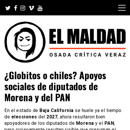
Skip
to
content
Videoblog, Noticias, Política, Música, Cine, TV, Series,
El Maldad
¿Globitos o chiles? Apoyos
Viral y Youtube
sociales de diputados de
Morena y del PAN
En el estado de
Baja California
se huele ya el tiempo
de
elecciones
del
2027
, ahora resultaron bien
apoyadores de los diputados de
Morena
y el
PAN
,
pero curisoamente resultan risible que presuman el