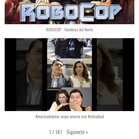
ROBOCOP - Hombres del Norte
#marinadelpilar niega amorío con #elmaldad
Siguiente
»
1
/
147