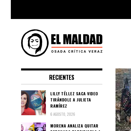
Skip
to
content
Videoblog, Noticias, Política,
El Maldad
Música, Cine, TV, Series, Viral y
RECIENTES
Youtube
LILLY TÉLLEZ SACA VIDEO
TIRÁNDOLE A JULIETA
RAMÍREZ
6 AGOSTO, 2026
MORENA ANALIZA QUITAR