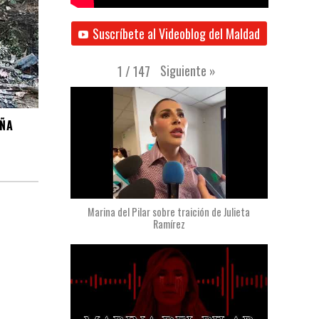
Suscríbete al Videoblog del Maldad
Siguiente
»
1
/
147
AÑA
Marina del Pilar sobre traición de Julieta
Ramírez