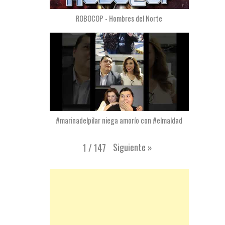
ROBOCOP - Hombres del Norte
#marinadelpilar niega amorío con #elmaldad
Siguiente
»
1
/
147