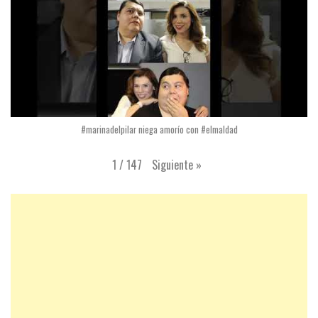
#marinadelpilar niega amorío con #elmaldad
Siguiente
»
1
/
147