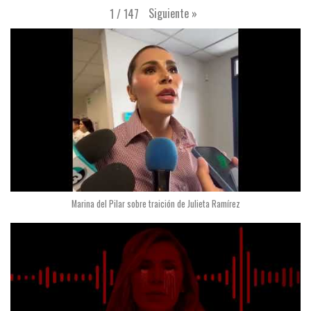
Siguiente
»
1
/
147
Marina del Pilar sobre traición de Julieta Ramírez