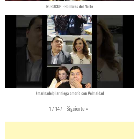
ROBOCOP - Hombres del Norte
#marinadelpilar niega amorío con #elmaldad
Siguiente
»
1
/
147