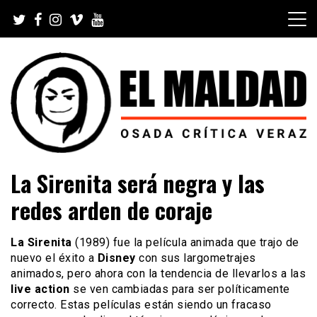
Skip
to
content
Videoblog, Noticias, Política, Música, Cine, TV, Series,
El Maldad
La Sirenita será negra y las
Viral y Youtube
redes arden de coraje
La Sirenita
(1989) fue la película animada que trajo de
nuevo el éxito a
Disney
con sus largometrajes
animados, pero ahora con la tendencia de llevarlos a las
live action
se ven cambiadas para ser políticamente
correcto. Estas películas están siendo un fracaso