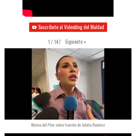
Suscríbete al Videoblog del Maldad
Siguiente
»
1
/
147
Marina del Pilar sobre traición de Julieta Ramírez