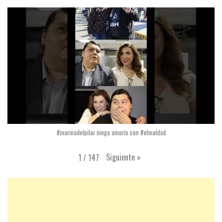
#marinadelpilar niega amorío con #elmaldad
Siguiente
»
1
/
147