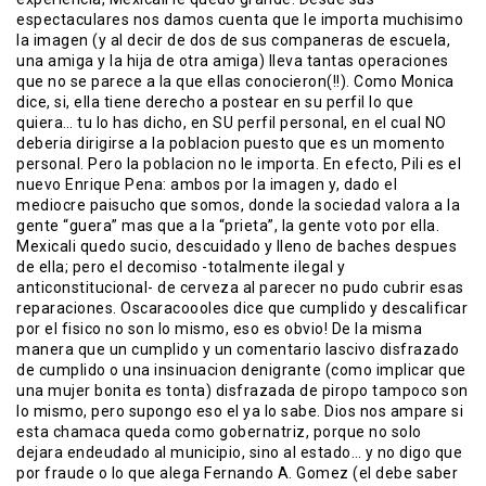
espectaculares nos damos cuenta que le importa muchisimo
la imagen (y al decir de dos de sus companeras de escuela,
una amiga y la hija de otra amiga) lleva tantas operaciones
que no se parece a la que ellas conocieron(!!). Como Monica
dice, si, ella tiene derecho a postear en su perfil lo que
quiera… tu lo has dicho, en SU perfil personal, en el cual NO
deberia dirigirse a la poblacion puesto que es un momento
personal. Pero la poblacion no le importa. En efecto, Pili es el
nuevo Enrique Pena: ambos por la imagen y, dado el
mediocre paisucho que somos, donde la sociedad valora a la
gente “guera” mas que a la “prieta”, la gente voto por ella.
Mexicali quedo sucio, descuidado y lleno de baches despues
de ella; pero el decomiso -totalmente ilegal y
anticonstitucional- de cerveza al parecer no pudo cubrir esas
reparaciones. Oscaracoooles dice que cumplido y descalificar
por el fisico no son lo mismo, eso es obvio! De la misma
manera que un cumplido y un comentario lascivo disfrazado
de cumplido o una insinuacion denigrante (como implicar que
una mujer bonita es tonta) disfrazada de piropo tampoco son
lo mismo, pero supongo eso el ya lo sabe. Dios nos ampare si
esta chamaca queda como gobernatriz, porque no solo
dejara endeudado al municipio, sino al estado… y no digo que
por fraude o lo que alega Fernando A. Gomez (el debe saber