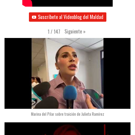
Suscríbete al Videoblog del Maldad
Siguiente
»
1
/
147
Marina del Pilar sobre traición de Julieta Ramírez