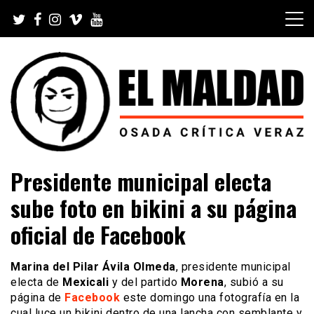
Skip
to
content
Videoblog, Noticias, Política, Música, Cine, TV, Series,
El Maldad
Presidente municipal electa
Viral y Youtube
sube foto en bikini a su página
oficial de Facebook
Marina del Pilar Ávila Olmeda
, presidente municipal
electa de
Mexicali
y del partido
Morena
, subió a su
página de
Facebook
este domingo una fotografía en la
cual luce un bikini dentro de una lancha con semblante y